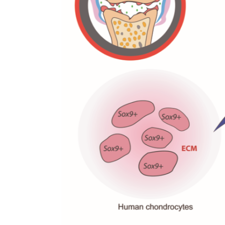
Científicos españoles descu
revier