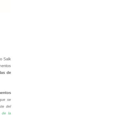
to Salk
mentos
das de
mentos
 que se
ste del
 de la