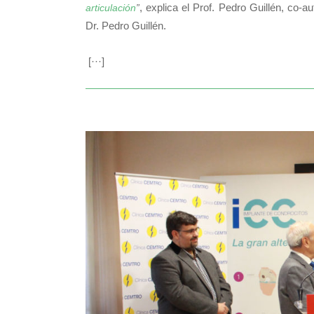
, explica el Prof. Pedro Guillén, co-
articulación
”
Dr. Pedro Guillén.
[···]
El Dr. Pedro Guillén, Pr