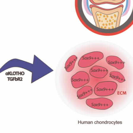
bren que la combinación de dos medicamen
te la artrosis en ratas
Noticias