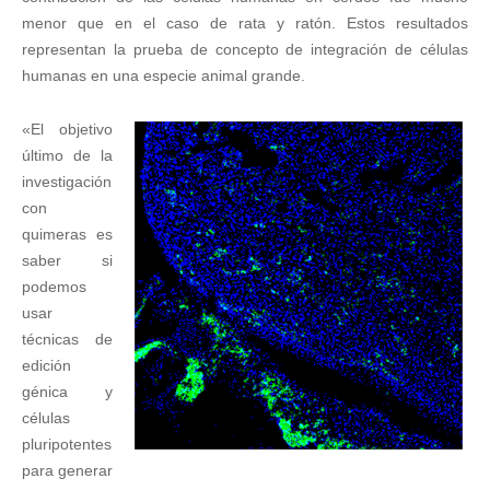
menor que en el caso de rata y ratón. Estos resultados
representan la prueba de concepto de integración de células
humanas en una especie animal grande.
«El objetivo
último de la
investigación
con
quimeras es
saber si
podemos
usar
técnicas de
edición
génica y
células
pluripotentes
para generar