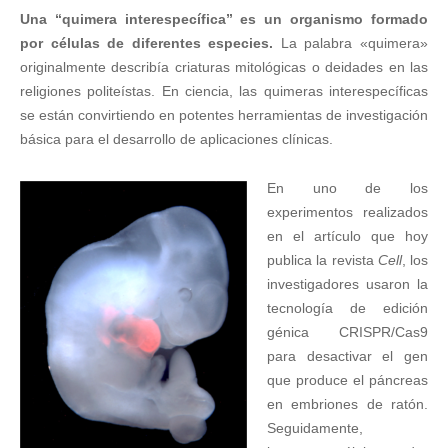
Una “quimera interespecífica” es un organismo formado
por células de diferentes especies.
La palabra «quimera»
originalmente describía criaturas mitológicas o deidades en las
religiones politeístas. En ciencia, las quimeras interespecíficas
se están convirtiendo en potentes herramientas de investigación
básica para el desarrollo de aplicaciones clínicas.
En uno de los
experimentos realizados
en el artículo que hoy
publica la revista
Cell
, los
investigadores usaron la
tecnología de edición
génica CRISPR/Cas9
para desactivar el gen
que produce el páncreas
en embriones de ratón.
Seguidamente,