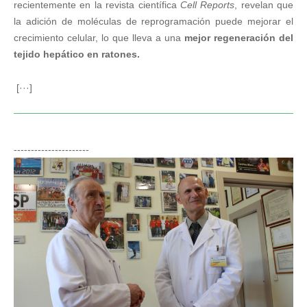
recientemente en la revista científica
Cell Reports
, revelan que
la adición de moléculas de reprogramación puede mejorar el
crecimiento celular, lo que lleva a una
mejor regeneración del
tejido hepático en ratones.
[···]
----------------------
Investigadores liderados por Izpisúa demuestran
que pueden revertir el envejecimiento en
ratones ancianos y de mediana edad
Noticias