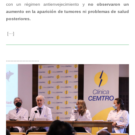
con un régimen antienvejecimiento y
no observaron un
aumento en la aparición de tumores ni problemas de salud
posteriores.
[···]
----------------------
El Dr. Pedro Guillén junto a varios
investigadores liderados por Izpisúa reducen a
la mitad el tiempo de curación de las lesiones
musculares
Noticias