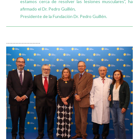
estamos cerca de resolver las lesiones musculares”, ha
afirmado el Dr. Pedro Guillén,
Presidente de la Fundación Dr. Pedro Guillén.
----------------------
La AEMPS concede a la Clínica CEMTRO la
autorización de uso de CEMTROCELL como
medicamento de terapia avanzada para tratar
las lesiones de cartílago articular
Noticias