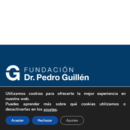
Utilizamos cookies para ofrecerte la mejor experiencia en
nuestra web.
Av. del Ventisquero de la Condesa, 42
Puedes aprender más sobre qué cookies utilizamos o
Madrid, España, 28035
desactivarlas en los
.
ajustes
91 735 57 57
Aceptar
Rechazar
Ajustes
91 735 57 58