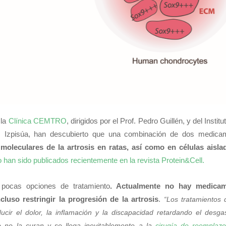
 la
Clínica CEMTRO
, dirigidos por el Prof. Pedro Guillén, y del Institu
rlos Izpisúa, han descubierto que una combinación de dos medica
 moleculares de la artrosis en ratas, así como en células aisla
 han sido publicados recientemente en la revista Protein&Cell.
pocas opciones de tratamiento
. Actualmente no hay medica
luso restringir la progresión de la artrosis
.
“Los tratamientos
ducir el dolor, la inflamación y la discapacidad retardando el desga
o no la curan y se llega inevitablemente a la
cirugía de reemplazo