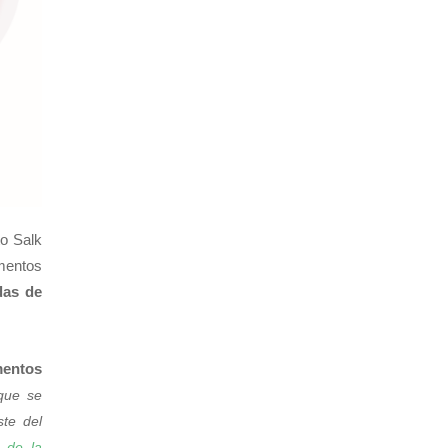
to Salk
mentos
das de
mentos
 que se
ste del
 de la