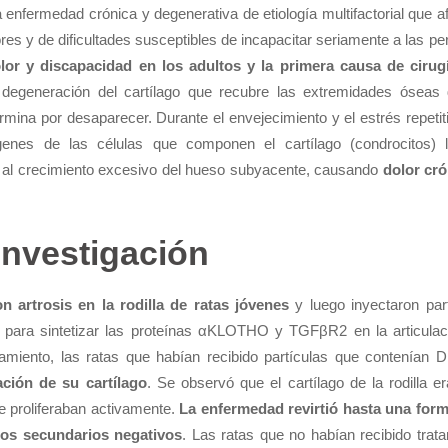
a enfermedad crónica y degenerativa de etiología multifactorial que a
ores y de dificultades susceptibles de incapacitar seriamente a las p
lor y discapacidad en los adultos y la primera causa de cirug
degeneración del cartílago que recubre las extremidades óseas 
ermina por desaparecer. Durante el envejecimiento y el estrés repetit
nes de las células que componen el cartílago (condrocitos) 
y al crecimiento excesivo del hueso subyacente, causando
dolor cró
investigación
n artrosis en la rodilla de ratas jóvenes
y luego inyectaron par
A para sintetizar las proteínas αKLOTHO y TGFβR2 en la articulac
amiento, las ratas que habían recibido partículas que contenían 
ción de su cartílago
. Se observó que el cartílago de la rodilla 
e proliferaban activamente.
La enfermedad revirtió hasta una form
ctos secundarios negativos
. Las ratas que no habían recibido trat