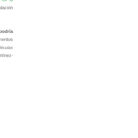
ndación
podría
mentos
éculas
rtínez-