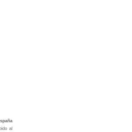
España
ido al