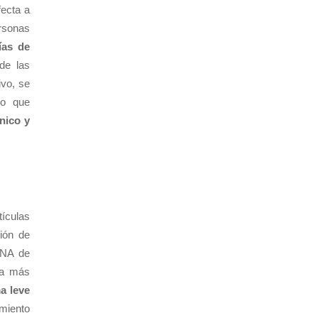
fecta a
ersonas
ías de
de las
ivo, se
lo que
nico y
tículas
ión de
DNA de
era más
a leve
amiento