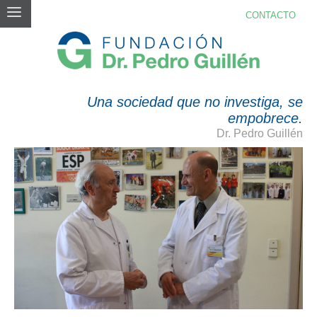
CONTACTO
FUNDACIONMAPFRE
Una sociedad que no investiga, se
empobrece.
Dr. Pedro Guillén
CIENTÍFICOS ESPAÑOLES DESCUBREN UNA
NUEVA PROTEINA QUE EVITA EL
DETERIORO CELULAR Y RETRASA EL
ENVEJECIMIENTO
Noticias