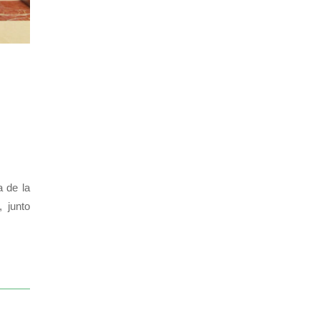
a de la
, junto