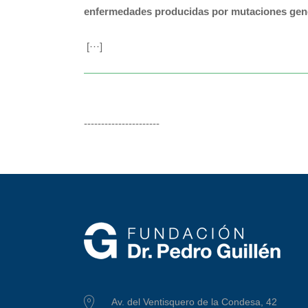
enfermedades producidas por mutaciones gen
[···]
----------------------
Av. del Ventisquero de la Condesa, 42