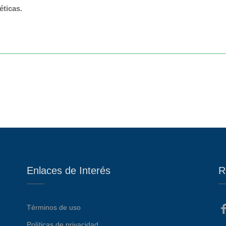
é
ticas
.
Enlaces de Interés
R
Términos de uso
Políticas de privacidad