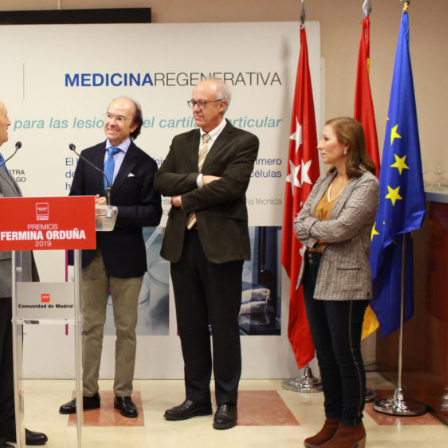
emio «Fermina Orduña» por su trayectoria
profesional
Noticias