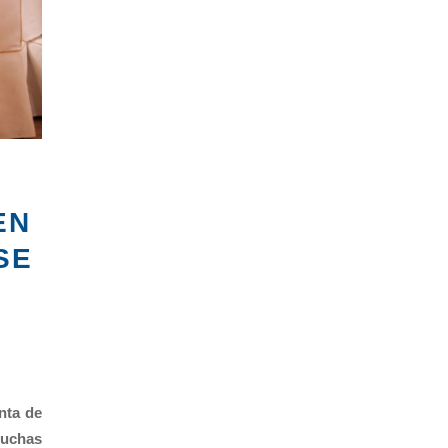
EN
SE
nta de
muchas