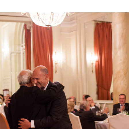
n colabora en un estudio liderado por Izpi
na novedosa herramienta de edición génica
Noticias